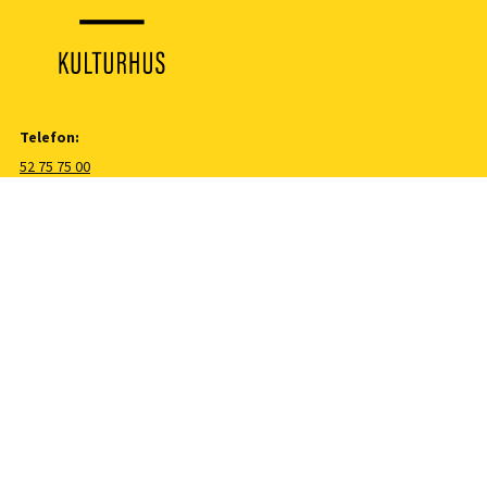
Telefon:
52 75 75 00
E-post:
booking@tysver.kommune.no
Besøksadresse:
Aksdalsvegen 157, 5570 Aksdal
Meld deg på vårt nyhetsbrev
Riksteatret
KinoNor