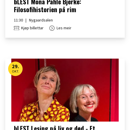
bLEST Mona Pahle Bjerke:
Filosofihistorien på rim
11:30
|
Nygaardsalen
Kjøp billettar
Les meir
29
.
OKT.
bLEST Lesing på liv og død - Et