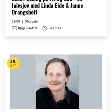
laivsjov med Linda Eide & Janne
Drangsholt
19:00
|
Storsalen
Kjøp billettar
Les meir
30
.
OKT.