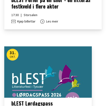
festkveld i flere akter
17:30
|
Storsalen
Kjøp billettar
Les meir
31
.
OKT.
bLEST Lørdagspass