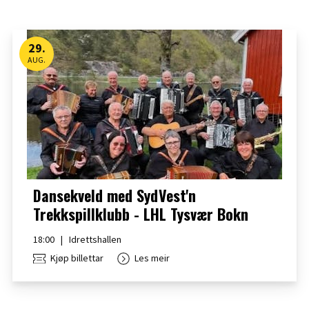
29
.
AUG.
Dansekveld med SydVest'n
Trekkspillklubb - LHL Tysvær Bokn
18:00
|
Idrettshallen
Kjøp billettar
Les meir