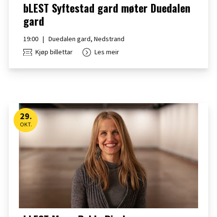
bLEST Syftestad gard møter Duedalen
gard
19:00
|
Duedalen gard, Nedstrand
Kjøp billettar
Les meir
29
.
OKT.