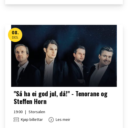
08
.
DES.
"Så ha ei god jul, då!" - Tenorane og
Steffen Horn
19:00
|
Storsalen
Kjøp billettar
Les meir