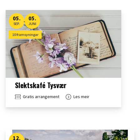
05
.
05
.
-
SEP.
JUNI
10 framsyningar
Slektskafé Tysvær
Gratis arrangement
Les meir
12
.