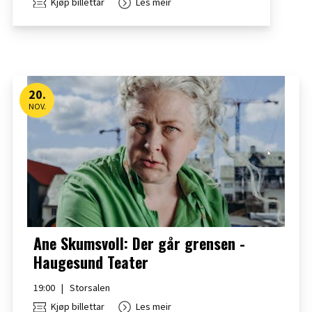
Kjøp billettar
Les meir
20
.
NOV.
Ane Skumsvoll: Der går grensen -
Haugesund Teater
19:00
|
Storsalen
Kjøp billettar
Les meir