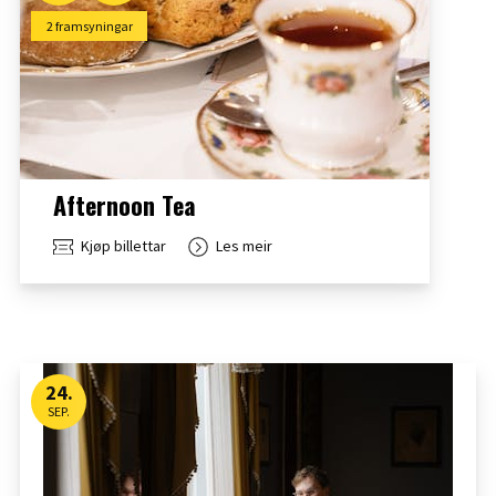
2 framsyningar
Afternoon Tea
Kjøp billettar
Les meir
24
.
SEP.