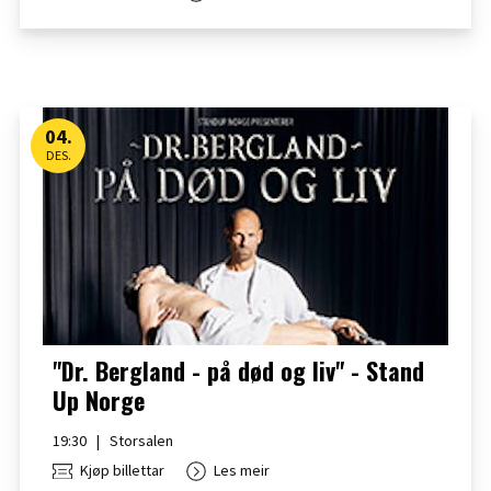
04
.
DES.
"Dr. Bergland - på død og liv" - Stand
Up Norge
19:30
|
Storsalen
Kjøp billettar
Les meir