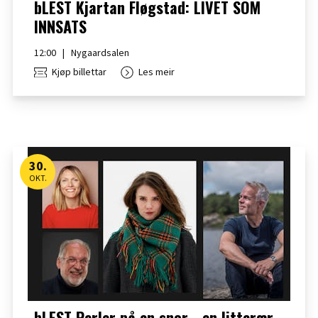
bLEST Kjartan Fløgstad: LIVET SOM
INNSATS
12:00
|
Nygaardsalen
Kjøp billettar
Les meir
30
.
OKT.
bLEST Perler på en snor - en litterær