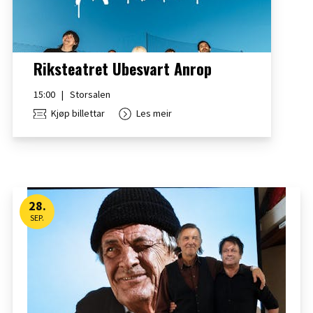
Riksteatret Ubesvart Anrop
15:00
|
Storsalen
Kjøp billettar
Les meir
28
.
SEP.